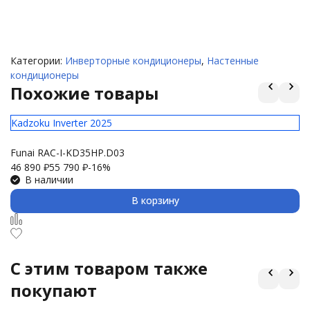
Категории:
Инверторные кондиционеры
,
Настенные
кондиционеры
Похожие товары
Kadzoku Inverter 2025
El
Funai RAC-I-KD35HP.D03
Ul
46 890
₽
55 790
₽
-16%
29
В наличии
В корзину
C этим товаром также
покупают