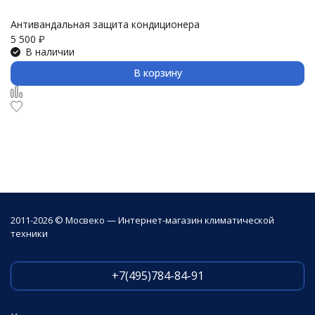
Антивандальная защита кондиционера
З
5 500
₽
3 
В наличии
В корзину
2011-2026 © Мосвеко — Интернет-магазин климатической
техники
+7(495)784-84-91