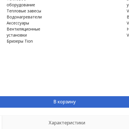
оборудование
у
Тепловые завесы
V
Водонагреватели
В
Аксессуары
V
Вентиляционные
Н
установки
V
Бризеры Tion
В корзину
Характеристики