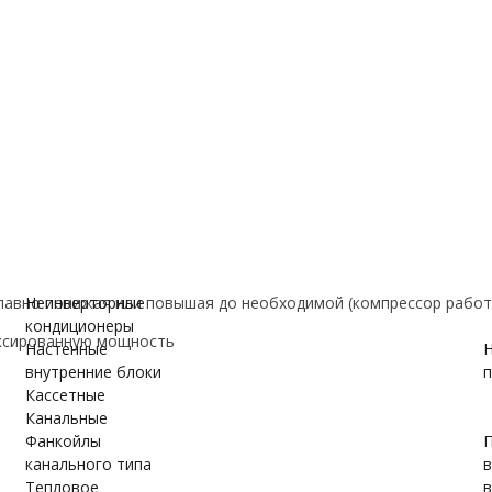
е
ановки
вки
ужном блоке
авно понижая или повышая до необходимой (компрессор работ
Неинверторные
кондиционеры
ксированную мощность
Настенные
Н
внутренние блоки
п
Кассетные
Канальные
Фанкойлы
П
канального типа
Тепловое
в