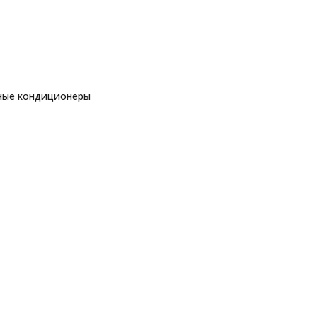
ные кондиционеры
еры
рные кондиционеры
Toshiba HAORI RAS-B13N4KVRG-E/RAS-13J2
G-E/RAS-13J2AVSG-E1
ры
еры
ы