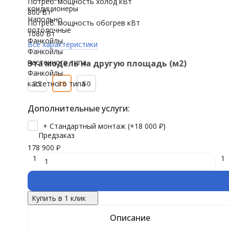
Потреб. мощность холод кВт
кондиционеры
800 Вт
Напольно
Потреб. мощность обогрев кВт
потолочные
1080 Вт
Фанкойлы
Все характеристики
Фанкойлы
настенного типа
Эта модель на другую площадь (м2)
Фанкойлы
25
35
50
кассетного типа
Дополнительные услуги:
+ Стандартный монтаж (+
18 000
₽
)
Предзаказ
178 900
₽
1
1
Купить в 1 клик
Описание