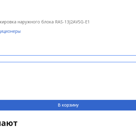
кировка наружного блока RAS-13J2AVSG-E1
диционеры
В корзину
пают