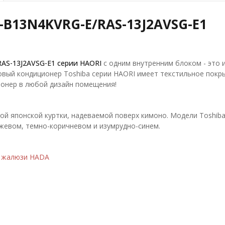
-B13N4KVRG-E/RAS-13J2AVSG-E1
RAS-13J2AVSG-E1
серии HAORI
с одним внутренним блоком - это 
овый кондиционер Toshiba серии HAORI имеет текстильное покры
ионер в любой дизайн помещения!
й японской куртки, надеваемой поверх кимоно. Модели Toshiba 
жевом, темно-коричневом и изумрудно-синем.
а жалюзи HADA