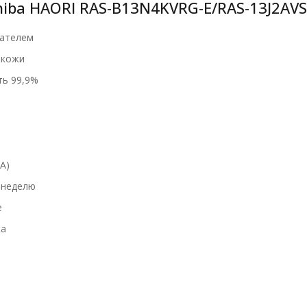
iba HAORI RAS-B13N4KVRG-E/RAS-13J2AVS
жателем
 кожи
ть 99,9%
А)
 неделю
е
ка