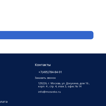
Защитн
3 500
₽
В на
Контакты
+7(495)784-84-91
Заказать звонок
129226, г. Москва, ул. Докукина, дом 16 ,
корп. 4 , стр. 4, этаж 3, офис № 14
info@mosveko.ru
плата