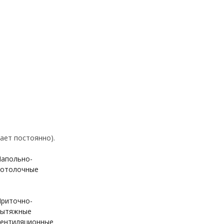
ает постоянно).
апольно-
отолочные
риточно-
вытяжные
ентиляционные