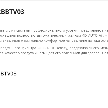
RBBTV03
ные сплит-системы профессионального уровня, представляют из
 оснащены полностью автоматическими жалюзи 4D AUTO-Air, 
станавливая максимально комфортное направление потока охла
з воздушного фильтра ULTRA Hi Density, задерживающего мел
ает качество воздуха и насыщает его полезными для здоровья 
BBTV03