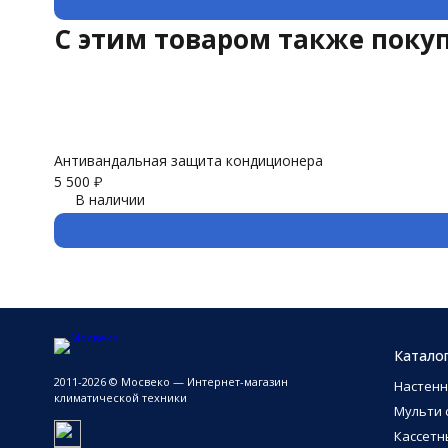
C этим товаром также поку
Антивандальная защита кондиционера
5 500
₽
В наличии
Катало
2011-2026 © Мосвеко — Интернет-магазин
Настен
климатической техники
Мульти 
Кассетн