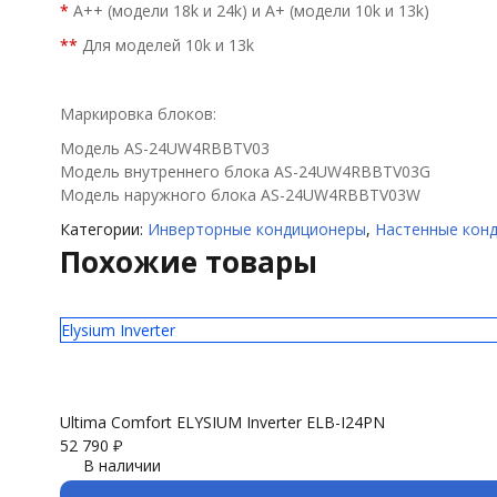
*
А++ (модели 18k и 24k) и А+ (модели 10k и 13k)
**
Для моделей 10k и 13k
Маркировка блоков:
Модель AS-24UW4RBBTV03
Модель внутреннего блока AS-24UW4RBBTV03G
Модель наружного блока AS-24UW4RBBTV03W
Категории:
Инверторные кондиционеры
,
Настенные кон
Похожие товары
Elysium Inverter
Ultima Comfort ELYSIUM Inverter ELB-I24PN
52 790
₽
В наличии