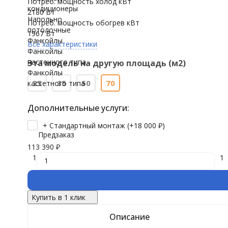
Потреб. мощность холод кВт
кондиционеры
2180 Вт
Напольно
Потреб. мощность обогрев кВт
потолочные
1967 Вт
Фанкойлы
Все характеристики
Фанкойлы
настенного типа
Эта модель на другую площадь (м2)
Фанкойлы
25
35
50
70
кассетного типа
Дополнительные услуги:
+ Стандартный монтаж (+
18 000
₽
)
Предзаказ
113 390
₽
1
1
Купить в 1 клик
Описание