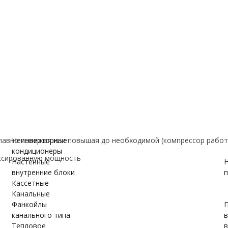
е
ановки
вки
ужном блоке
авно понижая или повышая до необходимой (компрессор работ
Неинверторные
кондиционеры
ксированную мощность
Настенные
Н
внутренние блоки
п
Кассетные
Канальные
Фанкойлы
П
канального типа
Тепловое
в