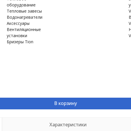
оборудование
у
Тепловые завесы
V
Водонагреватели
В
Аксессуары
V
Вентиляционные
Н
установки
V
Бризеры Tion
В корзину
Характеристики