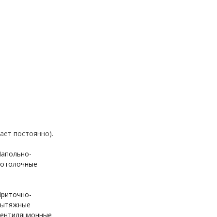
ает постоянно).
апольно-
отолочные
риточно-
вытяжные
ентиляционные