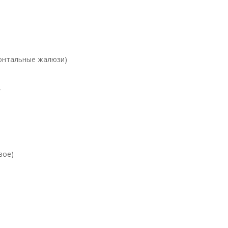
зонтальные жалюзи)
r
вое)